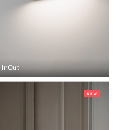
InOut
NEW