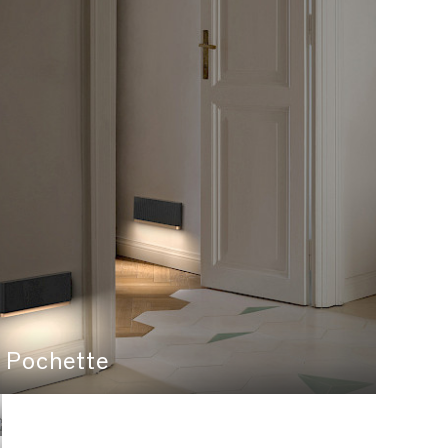
Pochette
String
Tobu