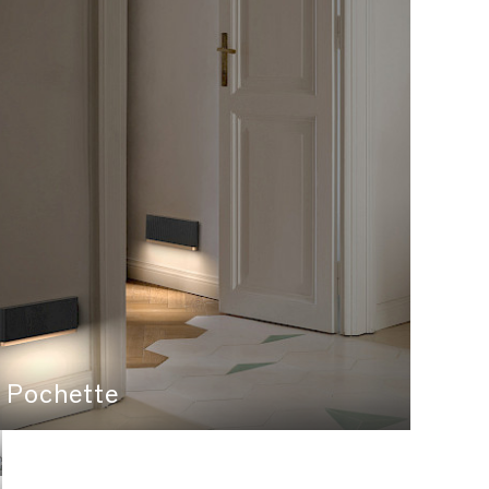
Pochette
String
Tobu