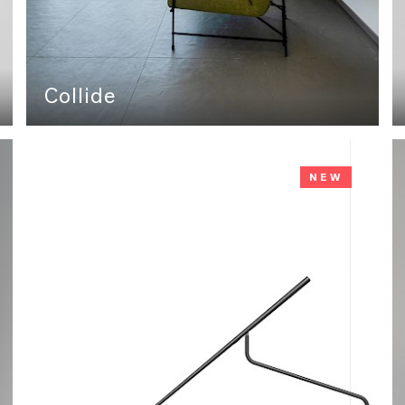
Collide
NEW