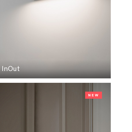
InOut
NEW