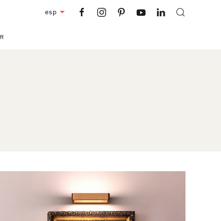
esp
R