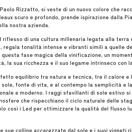
aolo Rizzatto, si veste di un nuovo colore che racc
aux scuro e profondo, prende ispirazione dalla Pia
ella nostra azienda.
riflesso di una cultura millenaria legata alla terra e 
 regala tonalità intense e vibranti simili a quelle 
questa fase magica della vinificazione, un moment
tà, la sua ricchezza e il suo legame intrinseco con l
o equilibrio tra natura e tecnica, tra il calore e l
l sole, fonte di vita, e al contempo la semplicità e 
nale e moderno. I raggi sfavillanti di sole estivo si 
sfere che rispecchiano il ciclo naturale delle stagi
o così i Led per ottimizzare la qualità del flusso l
.
le sue colline accarezzate dal sole e i suoi vigneti ri