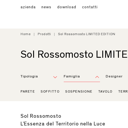
azienda
news
download
contatti
Home
Home
Prodotti
Prodotti
Sol Rossomosto LIMITED EDITION
Sol Rossomosto LIMITED EDITION
Sol Rossomosto LIMIT
Tipologia
Famiglia
Designer
PARETE
SOFFITTO
SOSPENSIONE
TAVOLO
TERR
Sol Rossomosto
L’Essenza del Territorio nella Luce