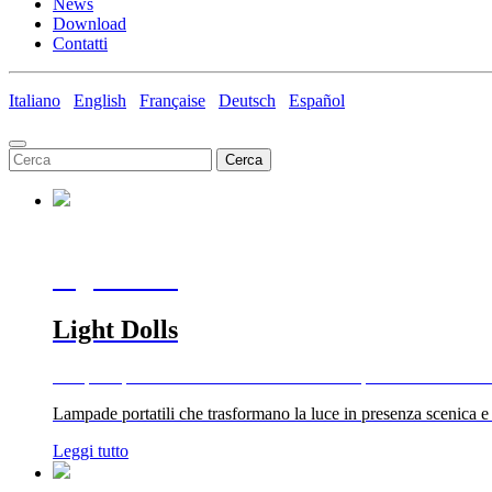
News
Download
Contatti
Italiano
English
Française
Deutsch
Español
Cerca
Light Dolls
Light Dolls
Lampade portatili che trasformano la luce in presenza scenica e
Lampade portatili che trasformano la luce in presenza scenica e
Leggi tutto