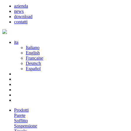
azienda
news
download
contatti
ita
Italiano
English
Française
Deutsch
Español
Prodotti
Parete
Soffitto
Sospensione