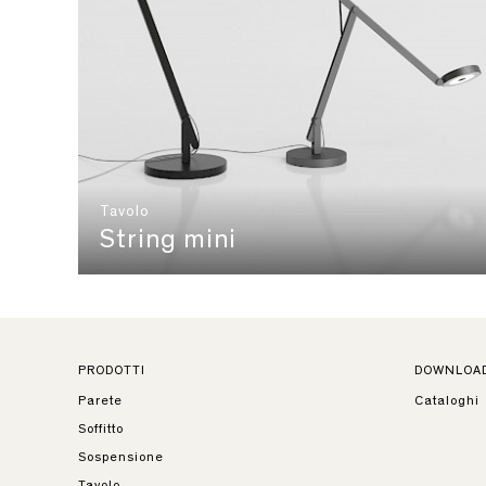
Tavolo
String mini
PRODOTTI
DOWNLOA
Parete
Cataloghi
Soffitto
Sospensione
Tavolo