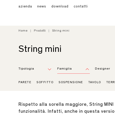
azienda
news
download
contatti
Home
Home
Prodotti
Prodotti
String mini
String mini
String mini
Tipologia
Famiglia
Designer
PARETE
SOFFITTO
SOSPENSIONE
TAVOLO
TERR
Rispetto alla sorella maggiore, String MINI
funzionalità. Infatti, anche in questa versi