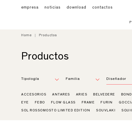
empresa
noticias
download
contactos
Home
Home
Productos
Productos
Productos
Tipología
Familia
Diseñador
ACCESORIOS
ANTARES
ARIES
BELVEDERE
BOND
EYE
FEBO
FLOW GLASS
FRAME
FURIN
GOCCI
SOL ROSSOMOSTO LIMITED EDITION
SOUVLAKI
SQUI