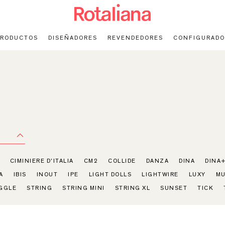
PRODUCTOS
DISEÑADORES
REVENDEDORES
CONFIGURADO
CIMINIERE D'ITALIA
CM2
COLLIDE
DANZA
DINA
DINA
A
IBIS
INOUT
IPE
LIGHT DOLLS
LIGHTWIRE
LUXY
MU
GGLE
STRING
STRING MINI
STRING XL
SUNSET
TICK