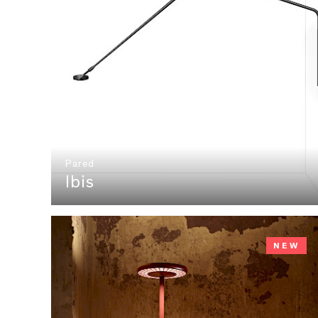
Pared
Ibis
NEW