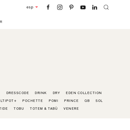
esp
R
+
DRESSCODE
DRINK
DRY
EDEN COLLECTION
LTIPOT+
POCHETTE
POMI
PRINCE
QB
SOL
TIDE
TOBU
TOTEM & TABÙ
VENERE