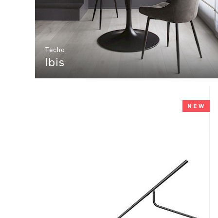
Techo
Ibis
NEW