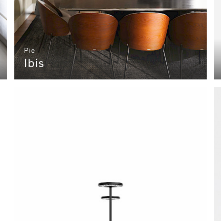
Pie
Ibis