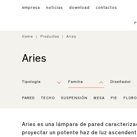
empresa
noticias
download
contactos
Home
Home
Productos
Productos
Aries
Aries
Aries
Tipología
Familia
Diseñador
PARED
TECHO
SUSPENSIÓN
MESA
PIE
FLORO
Aries es una lámpara de pared caracteriza
proyectar un potente haz de luz ascenden