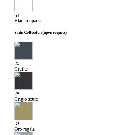
63
Bianco opaco
Satin Collection (upon request)
20
Grafite
28
Grigio scuro
33
Oro regale