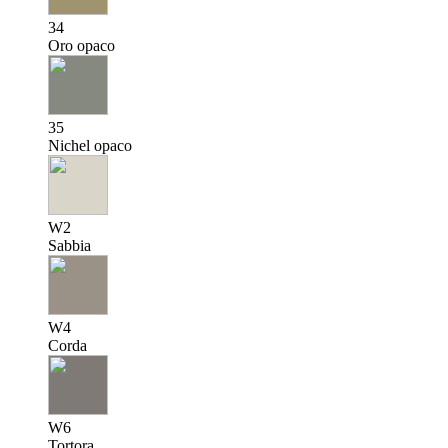
34
Oro opaco
35
Nichel opaco
W2
Sabbia
W4
Corda
W6
Tortora