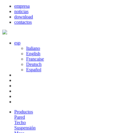
empresa
noticias
download
contactos
esp
Italiano
English
Française
Deutsch
Español
Productos
Pared
Techo
Suspensión