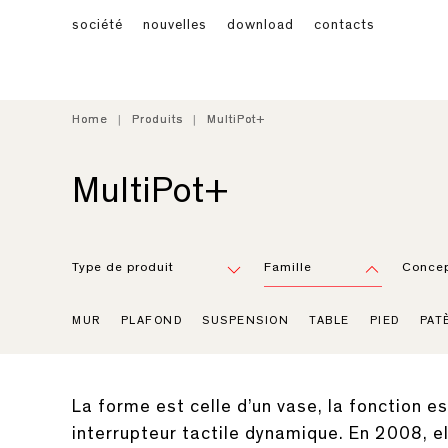
société
nouvelles
download
contacts
Home
Home
Produits
Produits
MultiPot+
MultiPot+
MultiPot+
Type de produit
Famille
Concep
MUR
PLAFOND
SUSPENSION
TABLE
PIED
PAT
La forme est celle d’un vase, la fonction 
interrupteur tactile dynamique. En 2008, e